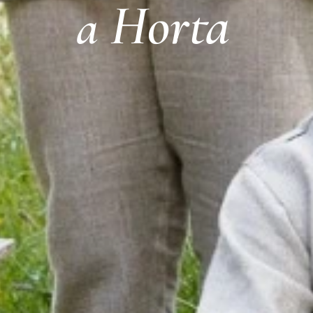
Horta
a