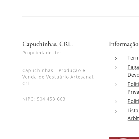
Capuchinhas, CRL.
Informação
Propriedade de:
Term
Paga
Capuchinhas - Produção e
Devo
Venda de Vestuário Artesanal,
Crl
Polít
Priv
NIPC: 504 458 663
Poli
List
Arbit