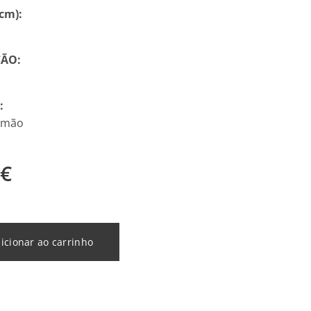
cm):
ÃO:
:
 mão
€
icionar ao carrinho