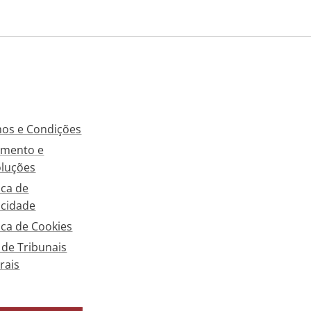
os e Condições
mento e
luções
ica de
acidade
tica de Cookies
a de Tribunais
rais