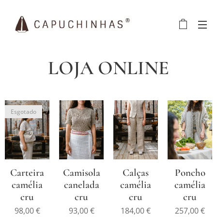
LOJA ONLINE
Esgotado
Carteira
Camisola
Calças
Poncho
camélia
canelada
camélia
camélia
cru
cru
cru
cru
98,00
€
93,00
€
184,00
€
257,00
€