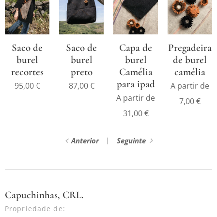
Saco de
Saco de
Capa de
Pregadeira
burel
burel
burel
de burel
recortes
preto
Camélia
camélia
para ipad
95,00
€
87,00
€
A partir de
A partir de
7,00
€
31,00
€
Anterior
Seguinte
Capuchinhas, CRL.
Propriedade de: