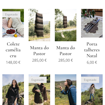
Esgotado
Colete
Porta
Manta do
Manta do
camélia
talheres
Pastor
Pastor
cru
Natal
285,00
€
285,00
€
148,00
€
6,00
€
Esgotado
Esgotado