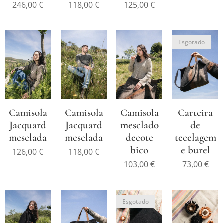
246,00
€
118,00
€
125,00
€
Esgotado
Camisola
Camisola
Camisola
Carteira
Jacquard
Jacquard
mesclado
de
mesclada
mesclada
decote
tecelagem
bico
e burel
126,00
€
118,00
€
103,00
€
73,00
€
Esgotado