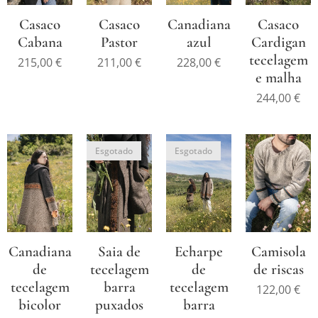
Casaco
Casaco
Canadiana
Casaco
Cabana
Pastor
azul
Cardigan
tecelagem
215,00
€
211,00
€
228,00
€
e malha
244,00
€
Esgotado
Esgotado
Canadiana
Saia de
Echarpe
Camisola
de
tecelagem
de
de riscas
tecelagem
barra
tecelagem
122,00
€
bicolor
puxados
barra