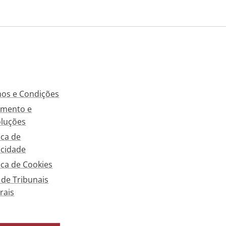
os e Condições
mento e
luções
ica de
acidade
tica de Cookies
a de Tribunais
rais