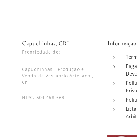
Capuchinhas, CRL.
Informação
Propriedade de:
Term
Paga
Capuchinhas - Produção e
Devo
Venda de Vestuário Artesanal,
Crl
Polít
Priv
NIPC: 504 458 663
Poli
List
Arbit