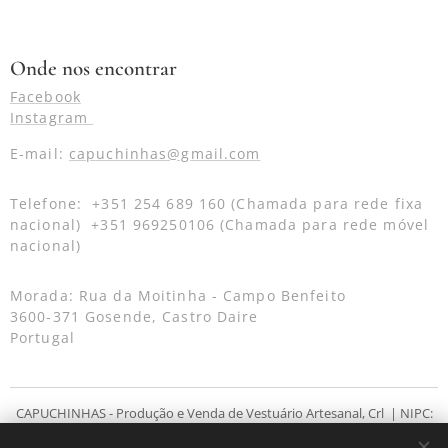
Onde nos encontrar
Facebook
Instagram
E-mail:
capuchinhas@gmail.com
Telefone: +351 254 689 160 (Chamada para rede fixa
nacional) +351 969250106 (Chamada para rede móvel
nacional)
Morada: Rua da Moitinha - Campo Benfeito
3600-371 Gosende, Castro Daire
Portugal
CAPUCHINHAS - Produção e Venda de Vestuário Artesanal, Crl | NIPC:
504 458 663 | Campo Benfeito