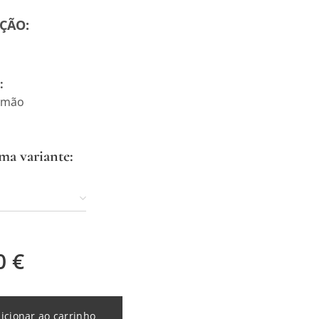
ÇÃO:
:
 mão
ma variante:
0
€
icionar ao carrinho