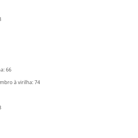
8
a: 66
mbro à virilha: 74
8