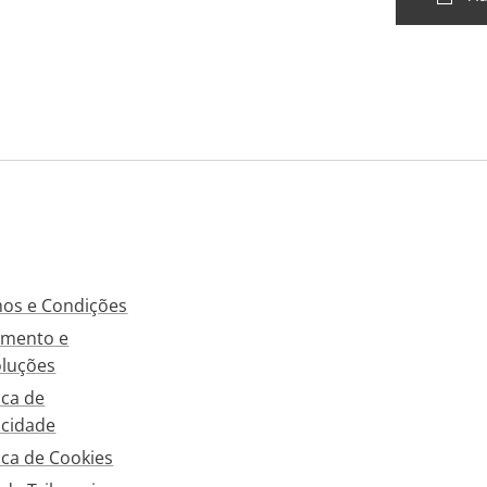
os e Condições
mento e
luções
ica de
acidade
tica de Cookies