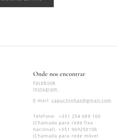
Onde nos encontrar
Facebook
Instagram
E-mail:
capuchinhas@gmail.com
Telefone: +351 254 689 160
(Chamada para rede fixa
nacional) +351 969250106
(Chamada para rede móvel