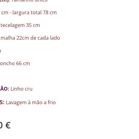
cm - largura total 78 cm
 tecelagem 35 cm
 malha 22cm de cada lado
m
poncho 66 cm
ÇÃO
:
Linho cru
S:
Lavagem à mão a frio
0
€