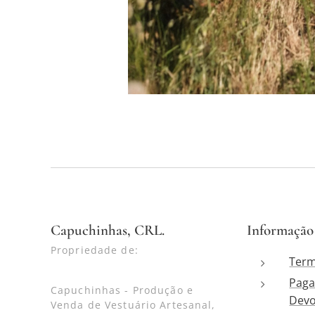
Capuchinhas, CRL.
Informação
Propriedade de:
Term
Paga
Capuchinhas - Produção e
Devo
Venda de Vestuário Artesanal,